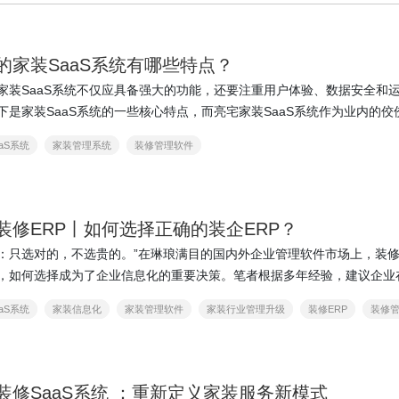
的家装SaaS系统有哪些特点？
家装SaaS系统不仅应具备强大的功能，还要注重用户体验、数据安全和
下是家装SaaS系统的一些核心特点，而亮宅家装SaaS系统作为业内的佼
无一例外地都具备这些特点： 在数字化时代，家…
aS系统
家装管理系统
装修管理软件
装修ERP丨如何选择正确的装企ERP？
：只选对的，不选贵的。”在琳琅满目的国内外企业管理软件市场上，装修
，如何选择成为了企业信息化的重要决策。笔者根据多年经验，建议企业
重点考虑以下四个维度：产品功能的适应性、…
aS系统
家装信息化
家装管理软件
家装行业管理升级
装修ERP
装修
装修SaaS系统 ：重新定义家装服务新模式