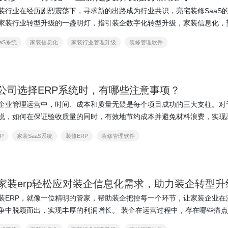
装行业在经历剧烈震荡下，寻求新的出路成为行业共识，亮宅装修SaaS
家装行业转型升级的一盏明灯，指引装企数字化转型升级，家装信息化，
。 在商品房市场的”黄金岁月̶…
aS系统
家装信息化
家装行业管理升级
装修管理软件
公司选择ERP系统时，有哪些注意事项？
企业管理运营中，时间、成本和质量无疑是每个项目成功的三大支柱。对
说，如何在保证验收质量的同时，有效地节约成本并避免材料浪费，实现
完成，一直是业内的核心议题。在这个问题上…
P
家装SaaS系统
装修ERP
装修管理软件
家装erp轻松应对装企信息化需求，助力装企转型升
装ERP，就像一位精明的管家，帮助装企把控每一个环节，让家装企业在
颖而出，实现丰厚的利润增长。 装企在运营过程中，存在哪些痛点? 截至
2年5月11日，有关“全屋定制”的负面记录…