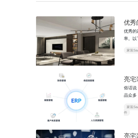
优秀
优秀的
率。以
家装Sa
亮宅
俗话说
品众多
时，应
家装Sa
件
亮宅