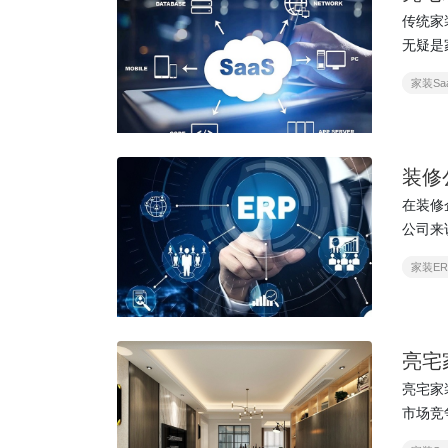
传统家
无疑是
行
家装Sa
装修
在装修
公司来
的项目
家装ER
亮宅
亮宅家
市场竞争中脱
202