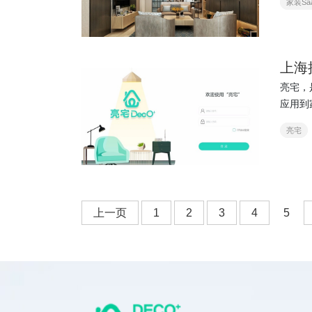
家装Sa
上海
亮宅，
应用到
商等行
亮宅
上一页
1
2
3
4
5