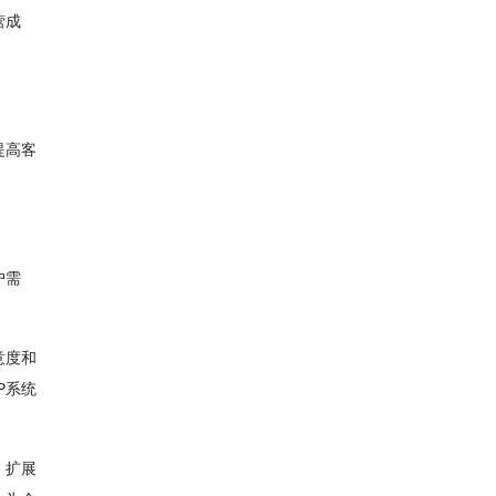
营成
提高客
户需
意度和
P系统
、扩展