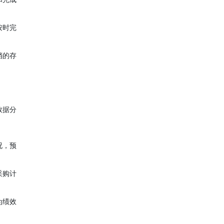
按时完
档的存
数据分
况，预
采购计
为绩效