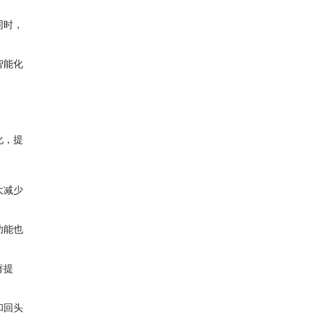
同时，
智能化
化，提
大减少
功能也
著提
和回头