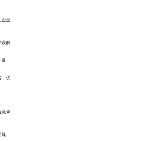
助企业
少误解
户反
略，优
合竞争
理规