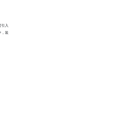
过引入
中，装