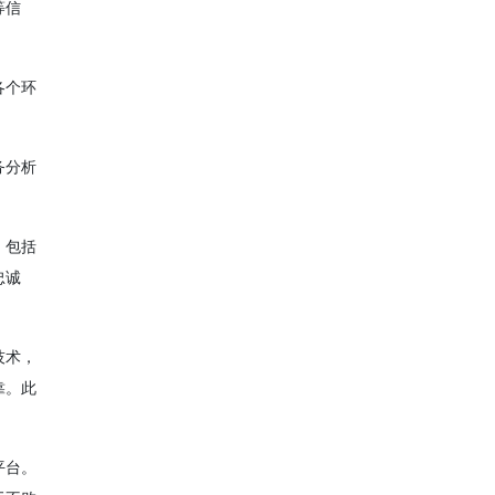
等信
各个环
务分析
，包括
忠诚
技术，
靠。此
平台。