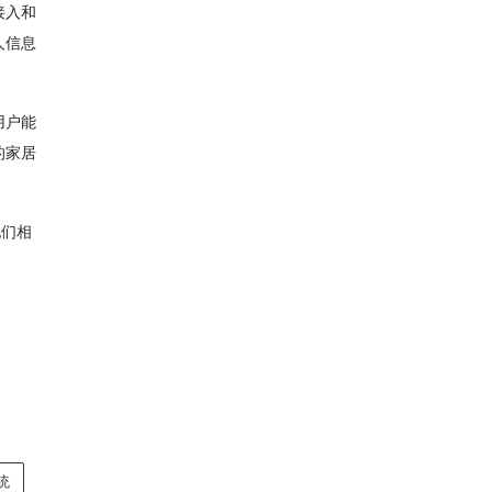
接入和
人信息
用户能
的家居
他们相
统