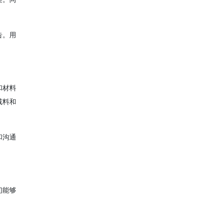
告。用
和材料
减料和
和沟通
们能够