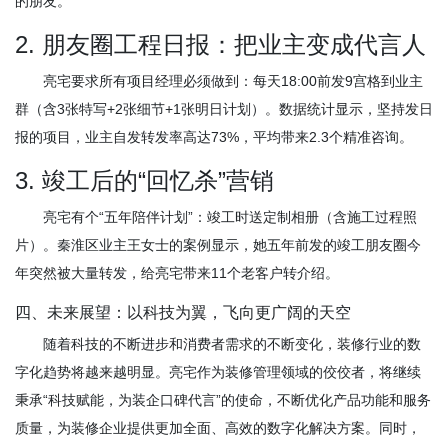
的朋友。
2. 朋友圈工程日报：把业主变成代言人
亮宅要求所有项目经理必须做到：每天18:00前发9宫格到业主
群（含3张特写+2张细节+1张明日计划）。数据统计显示，坚持发日
报的项目，业主自发转发率高达73%，平均带来2.3个精准咨询。
3. 竣工后的“回忆杀”营销
亮宅有个“五年陪伴计划”：竣工时送定制相册（含施工过程照
片）。秦淮区业主王女士的案例显示，她五年前发的竣工朋友圈今
年突然被大量转发，给亮宅带来11个老客户转介绍。
四、未来展望：以科技为翼，飞向更广阔的天空
随着科技的不断进步和消费者需求的不断变化，装修行业的数
字化趋势将越来越明显。亮宅作为装修管理领域的佼佼者，将继续
秉承“科技赋能，为装企口碑代言”的使命，不断优化产品功能和服务
质量，为装修企业提供更加全面、高效的数字化解决方案。同时，