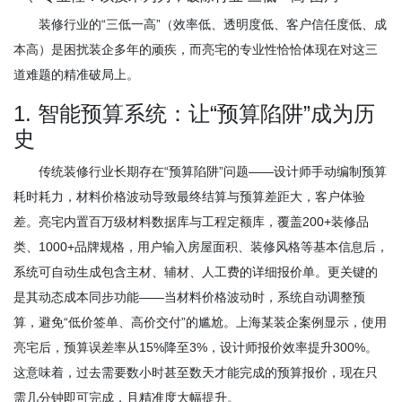
装修行业的“三低一高”（效率低、透明度低、客户信任度低、成
本高）是困扰装企多年的顽疾，而亮宅的专业性恰恰体现在对这三
道难题的精准破局上。
1. 智能预算系统：让“预算陷阱”成为历
史
传统装修行业长期存在“预算陷阱”问题——设计师手动编制预算
耗时耗力，材料价格波动导致最终结算与预算差距大，客户体验
差。亮宅内置百万级材料数据库与工程定额库，覆盖200+装修品
类、1000+品牌规格，用户输入房屋面积、装修风格等基本信息后，
系统可自动生成包含主材、辅材、人工费的详细报价单。更关键的
是其动态成本同步功能——当材料价格波动时，系统自动调整预
算，避免“低价签单、高价交付”的尴尬。上海某装企案例显示，使用
亮宅后，预算误差率从15%降至3%，设计师报价效率提升300%。
这意味着，过去需要数小时甚至数天才能完成的预算报价，现在只
需几分钟即可完成，且精准度大幅提升。