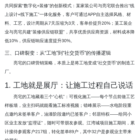
共同探索“数字化+装修”的创新模式：某家装公司与亮宅联合推出“线
上设计+线下施工”一体化服务，客户可通过APP自主选择风格、材
料、工艺，设计周期从7天压缩为3天，客单价提升20%；某工装企
业与亮宅共建“装修供应链联盟”，共享优质供应商资源，材料成本降
低10%，供应链响应速度提升30%。
三、口碑裂变：从“工地”到“社交货币”的传播逻辑
亮宅的口碑营销策略，本质上是将工地变成“社交货币”的制造工
厂。
1. 工地就是展厅：让施工过程自己说话
亮宅的工地藏着三个“心机”：可视化施工——每个节点前做工艺
样板墙，业主扫码就能看施工标准视频；错峰展示——水电阶段重
点邀约未签单客户，油漆阶段邀约已签客户；邻居特权——给同小
区业主发放“监理证”，随时可带朋友参观。江湾城项目施工期间，累
计接待参观客户217组，转化签单89户，其中32户是参观业主带来