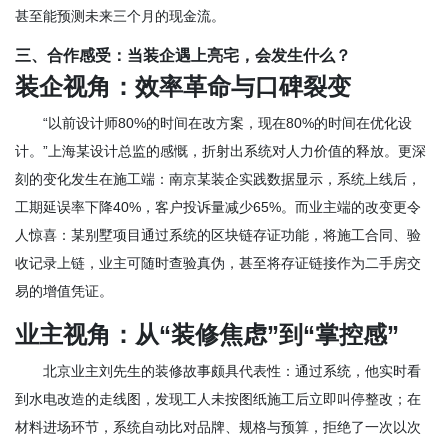
甚至能预测未来三个月的现金流。
三、合作感受：当装企遇上亮宅，会发生什么？
装企视角：效率革命与口碑裂变
“以前设计师80%的时间在改方案，现在80%的时间在优化设
计。”上海某设计总监的感慨，折射出系统对人力价值的释放。更深
刻的变化发生在施工端：南京某装企实践数据显示，系统上线后，
工期延误率下降40%，客户投诉量减少65%。而业主端的改变更令
人惊喜：某别墅项目通过系统的区块链存证功能，将施工合同、验
收记录上链，业主可随时查验真伪，甚至将存证链接作为二手房交
易的增值凭证。
业主视角：从“装修焦虑”到“掌控感”
北京业主刘先生的装修故事颇具代表性：通过系统，他实时看
到水电改造的走线图，发现工人未按图纸施工后立即叫停整改；在
材料进场环节，系统自动比对品牌、规格与预算，拒绝了一次以次