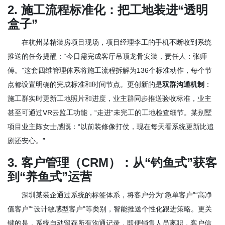
2. 施工流程标准化：把工地装进“透明
盒子”
在杭州某精装房项目现场，项目经理李工的手机不断收到系统
推送的任务提醒：“今日需完成客厅吊顶龙骨安装，责任人：张师
傅。”这套四维管理体系将施工流程拆解为136个标准动作，每个节
点都设置明确的完成标准和时间节点。更创新的是
双群沟通机制
：
施工群实时更新工地照片和进度，业主群同步推送验收标准，业主
甚至可通过VR云监工功能，“走进”未完工的工地检查细节。某别墅
项目业主陈女士感慨：“以前装修像打仗，现在每天看系统更新比追
剧还安心。”
3. 客户管理（CRM）：从“钓鱼式”获客
到“养鱼式”运营
深圳某装企通过系统的标签体系，将客户分为“急单客户”“高净
值客户”“设计敏感型客户”等类别，智能推送个性化跟进策略。更关
键的是，系统自动留存所有沟通记录，即便销售人员离职，客户信