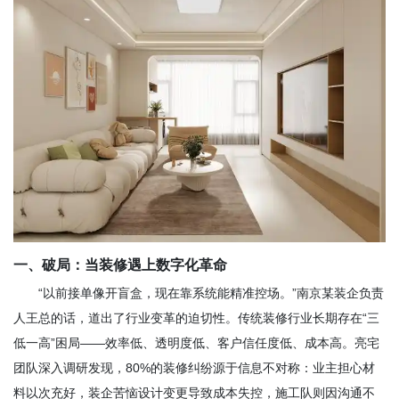
一、破局：当装修遇上数字化革命
“以前接单像开盲盒，现在靠系统能精准控场。”南京某装企负责
人王总的话，道出了行业变革的迫切性。传统装修行业长期存在“三
低一高”困局——效率低、透明度低、客户信任度低、成本高。亮宅
团队深入调研发现，80%的装修纠纷源于信息不对称：业主担心材
料以次充好，装企苦恼设计变更导致成本失控，施工队则因沟通不