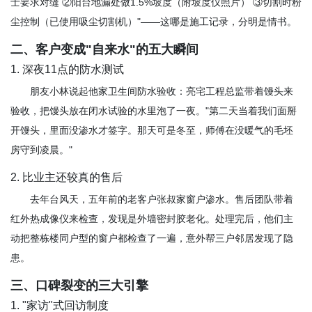
士要求对缝 ②阳台地漏处做1.5%坡度（附坡度仪照片） ③切割时粉
尘控制（已使用吸尘切割机）"——这哪是施工记录，分明是情书。
二、客户变成"自来水"的五大瞬间
1. 深夜11点的防水测试
朋友小林说起他家卫生间防水验收：亮宅工程总监带着馒头来
验收，把馒头放在闭水试验的水里泡了一夜。"第二天当着我们面掰
开馒头，里面没渗水才签字。那天可是冬至，师傅在没暖气的毛坯
房守到凌晨。"
2. 比业主还较真的售后
去年台风天，五年前的老客户张叔家窗户渗水。售后团队带着
红外热成像仪来检查，发现是外墙密封胶老化。处理完后，他们主
动把整栋楼同户型的窗户都检查了一遍，意外帮三户邻居发现了隐
患。
三、口碑裂变的三大引擎
1. "家访"式回访制度