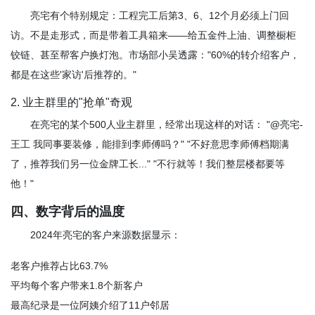
亮宅有个特别规定：工程完工后第3、6、12个月必须上门回
访。不是走形式，而是带着工具箱来——给五金件上油、调整橱柜
铰链、甚至帮客户换灯泡。市场部小吴透露："60%的转介绍客户，
都是在这些'家访'后推荐的。"
2. 业主群里的"抢单"奇观
在亮宅的某个500人业主群里，经常出现这样的对话： "@亮宅-
王工 我同事要装修，能排到李师傅吗？" "不好意思李师傅档期满
了，推荐我们另一位金牌工长..." "不行就等！我们整层楼都要等
他！"
四、数字背后的温度
2024年亮宅的客户来源数据显示：
老客户推荐占比63.7%
平均每个客户带来1.8个新客户
最高纪录是一位阿姨介绍了11户邻居