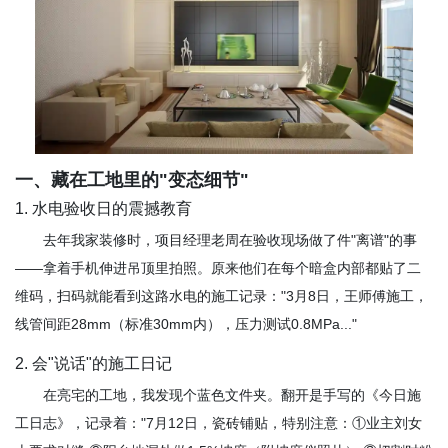
一、藏在工地里的"变态细节"
1. 水电验收日的震撼教育
去年我家装修时，项目经理老周在验收现场做了件"离谱"的事
——拿着手机伸进吊顶里拍照。原来他们在每个暗盒内部都贴了二
维码，扫码就能看到这路水电的施工记录："3月8日，王师傅施工，
线管间距28mm（标准30mm内），压力测试0.8MPa..."
2. 会"说话"的施工日记
在亮宅的工地，我发现个蓝色文件夹。翻开是手写的《今日施
工日志》，记录着："7月12日，瓷砖铺贴，特别注意：①业主刘女