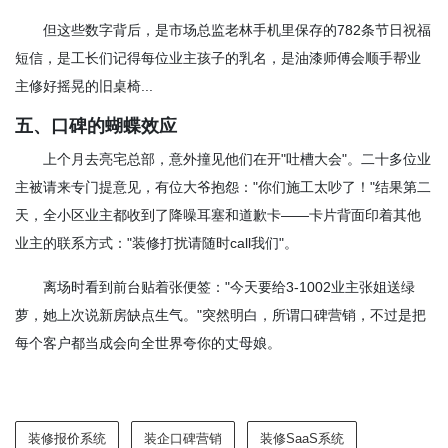
但这些数字背后，是市场总监老林手机里保存的782条节日祝福
短信，是工长们记得每位业主孩子的乳名，是油漆师傅会顺手帮业
主修好摇晃的旧桌椅...
五、口碑的蝴蝶效应
上个月去亮宅总部，意外撞见他们在开"吐槽大会"。二十多位业
主被请来专门提意见，有位大爷抱怨："你们施工太吵了！"结果第二
天，全小区业主都收到了降噪耳塞和道歉卡——卡片背面印着其他
业主的联系方式："装修打扰请随时call我们"。
离场时看到前台贴着张便签："今天要给3-1002业主张姐送绿
萝，她上次说新房缺点生气。"突然明白，所谓口碑营销，不过是把
每个客户都当成会向全世界夸你的丈母娘。
装修报价系统
装企口碑营销
装修SaaS系统